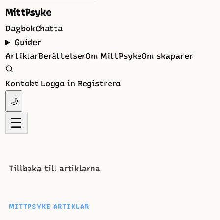
MittPsyke
Dagbok
Chatta
Guider
Artiklar
Berättelser
Om MittPsyke
Om skaparen
Kontakt
Logga in
Registrera
🌙
☰
Tillbaka till artiklarna
MITTPSYKE ARTIKLAR