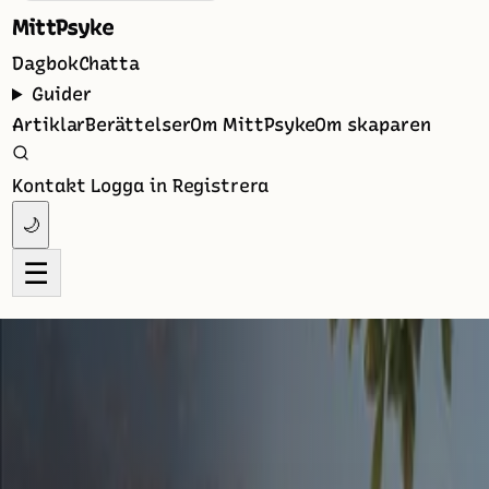
MittPsyke
Dagbok
Chatta
Guider
Artiklar
Berättelser
Om MittPsyke
Om skaparen
Kontakt
Logga in
Registrera
🌙
☰