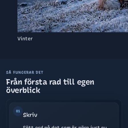
Vinter
SÅ FUNGERAR DET
Från första rad till egen
överblick
01
Skriv
Sätt ord på det som är nära just nu.