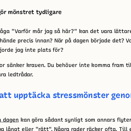
ör mönstret tydligare
fråga "Varför mår jag så här?" kan det vara lättar
hände precis innan? När på dagen började det? V
jorde jag inte plats för?
or sänker kraven. Du behöver inte komma fram til
ra ledtrådar.
att upptäcka stressmönster geno
m dagen
kan göra sådant synligt som annars flyter
a långt eller "rätt". Några rader räcker ofta. Til