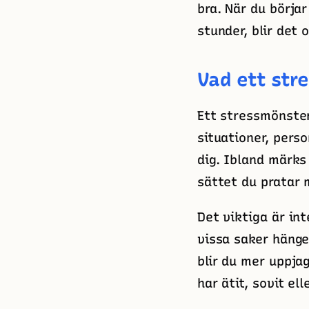
bra. När du börja
stunder, blir det o
Vad ett str
Ett stressmönste
situationer, perso
dig. Ibland märks
sättet du pratar 
Det viktiga är int
vissa saker hänge
blir du mer uppja
har ätit, sovit el