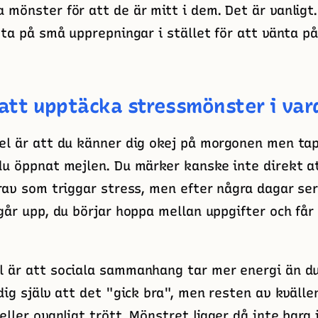
 mönster för att de är mitt i dem. Det är vanligt.
tta på små upprepningar i stället för att vänta på
att upptäcka stressmönster i va
el är att du känner dig okej på morgonen men tap
du öppnat mejlen. Du märker kanske inte direkt a
krav som triggar stress, men efter några dagar s
går upp, du börjar hoppa mellan uppgifter och får
 är att sociala sammanhang tar mer energi än du
dig själv att det "gick bra", men resten av kvällen
eller ovanligt trött. Mönstret ligger då inte bara 