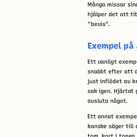
Många missar sina
hjälper det att ti
"bevis".
Exempel på 
Ett vanligt exemp
snabbt efter att 
just inflödet av 
sak igen. Hjärtat 
avsluta något.
Ett annat exempel
kanske säger till 
tom, kort i tonen 