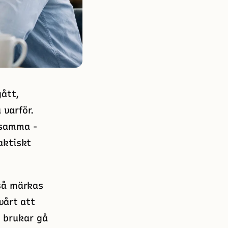
ått,
 varför.
psamma -
aktiskt
kså märkas
vårt att
 brukar gå