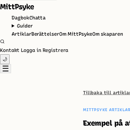
MittPsyke
Dagbok
Chatta
Guider
Artiklar
Berättelser
Om MittPsyke
Om skaparen
Kontakt
Logga in
Registrera
🌙
☰
Tillbaka till artikl
MITTPSYKE ARTIKLA
Exempel på a