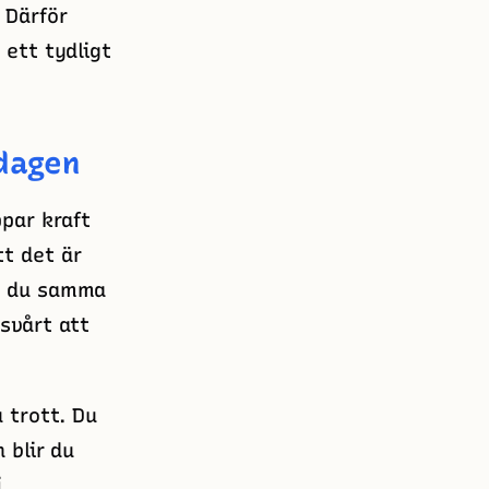
 Därför
 ett tydligt
rdagen
par kraft
tt det är
er du samma
 svårt att
 trott. Du
 blir du
i