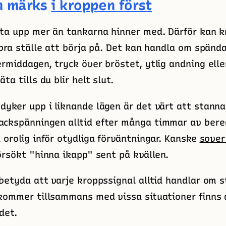
n märks
i kroppen först
ta upp mer än tankarna hinner med. Därför kan k
 bra ställe att börja på. Det kan handla om spända
rmiddagen, tryck över bröstet, ytlig andning elle
ta tills du blir helt slut.
yker upp i liknande lägen är det värt att stanna
ckspänningen alltid efter många timmar av bere
 orolig inför otydliga förväntningar. Kanske
sover
örsökt "hinna ikapp" sent på kvällen.
betyda att varje kroppssignal alltid handlar om s
kommer tillsammans med vissa situationer finns 
det.