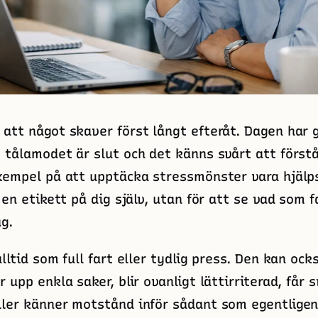
att något skaver först långt efteråt. Dagen har g
 tålamodet är slut och det känns svårt att förstå
exempel på att upptäcka stressmönster vara hjäl
 en etikett på dig själv, utan för att se vad som f
ag.
lltid som full fart eller tydlig press. Den kan oc
 upp enkla saker, blir ovanligt lättirriterad, får s
ler känner motstånd inför sådant som egentligen