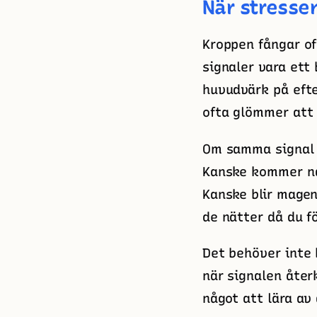
När stresse
Kroppen fångar of
signaler vara ett
huvudvärk på efte
ofta glömmer att ä
Om samma signal d
Kanske kommer na
Kanske blir magen
de nätter då du f
Det behöver inte 
när signalen åter
något att lära av 