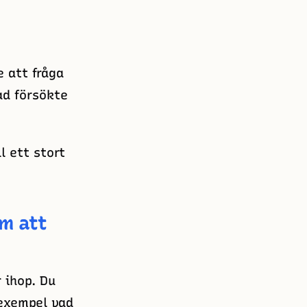
e att fråga
ad försökte
l ett stort
m att
 ihop. Du
l exempel vad