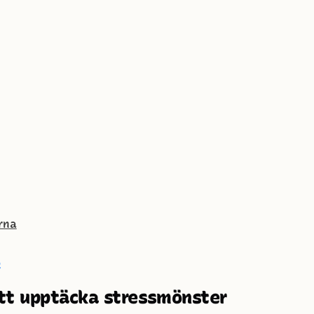
arna
R
tt upptäcka stressmönster