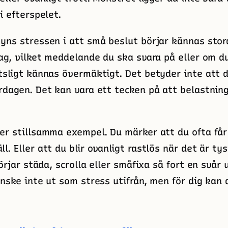
i efterspelet.
yns stressen i att små beslut börjar kännas stor
dag, vilket meddelande du ska svara på eller om d
tsligt kännas övermäktigt. Det betyder inte att d
rdagen. Det kan vara ett tecken på att belastnin
er stillsamma exempel. Du märker att du ofta får
. Eller att du blir ovanligt rastlös när det är ty
börjar städa, scrolla eller småfixa så fort en svår 
anske inte ut som stress utifrån, men för dig kan 