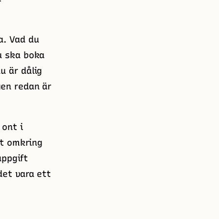
a. Vad du
u ska boka
u är dålig
gen redan är
 ont i
st omkring
uppgift
det vara ett