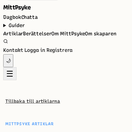
MittPsyke
Dagbok
Chatta
Guider
Artiklar
Berättelser
Om MittPsyke
Om skaparen
Kontakt
Logga in
Registrera
🌙
☰
Tillbaka till artiklarna
MITTPSYKE ARTIKLAR