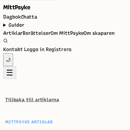
MittPsyke
Dagbok
Chatta
Guider
Artiklar
Berättelser
Om MittPsyke
Om skaparen
Kontakt
Logga in
Registrera
🌙
☰
Tillbaka till artiklarna
MITTPSYKE ARTIKLAR