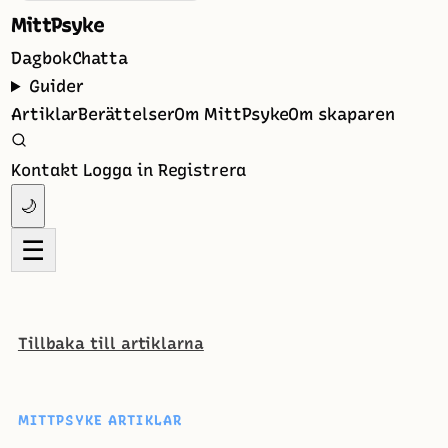
MittPsyke
Dagbok
Chatta
Guider
Artiklar
Berättelser
Om MittPsyke
Om skaparen
Kontakt
Logga in
Registrera
🌙
☰
Tillbaka till artiklarna
MITTPSYKE ARTIKLAR