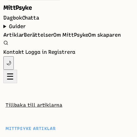
MittPsyke
Dagbok
Chatta
Guider
Artiklar
Berättelser
Om MittPsyke
Om skaparen
Kontakt
Logga in
Registrera
🌙
☰
Tillbaka till artiklarna
MITTPSYKE ARTIKLAR