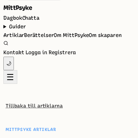
MittPsyke
Dagbok
Chatta
Guider
Artiklar
Berättelser
Om MittPsyke
Om skaparen
Kontakt
Logga in
Registrera
🌙
☰
Tillbaka till artiklarna
MITTPSYKE ARTIKLAR